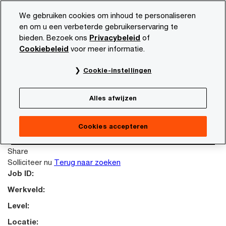
Skip
Skip
We gebruiken cookies om inhoud te personaliseren
to
to
en om u een verbeterde gebruikerservaring te
content
footer
bieden. Bezoek ons
Privacybeleid
of
PwC NL
Carrière
Vacature beschrijving
Cookiebeleid
voor meer informatie.
This job posting is no longer available. Please
Cookie-instellingen
search again to look for other opportunities.
Terug naar zoeken
Alles afwijzen
Failed reading job content.
Terug naar zoeken
Cookies accepteren
Solliciteer nu
Share
Solliciteer nu
Terug naar zoeken
Job ID:
Werkveld:
Level:
Locatie: