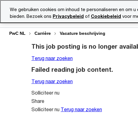
Skip
Skip
We gebruiken cookies om inhoud te personaliseren en om u 
to
to
bieden. Bezoek ons
Privacybeleid
of
Cookiebeleid
voor me
Vacatu
content
footer
PwC NL
Carrière
Vacature beschrijving
This job posting is no longer availa
Terug naar zoeken
Failed reading job content.
Terug naar zoeken
Solliciteer nu
Share
Solliciteer nu
Terug naar zoeken