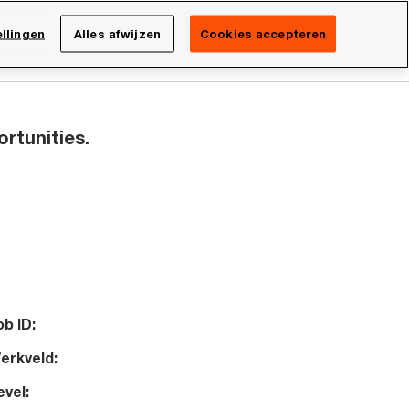
Netherlands
NL
llingen
Alles afwijzen
Cookies accepteren
Search
Over PwC
ortunities.
ob ID:
erkveld:
evel: