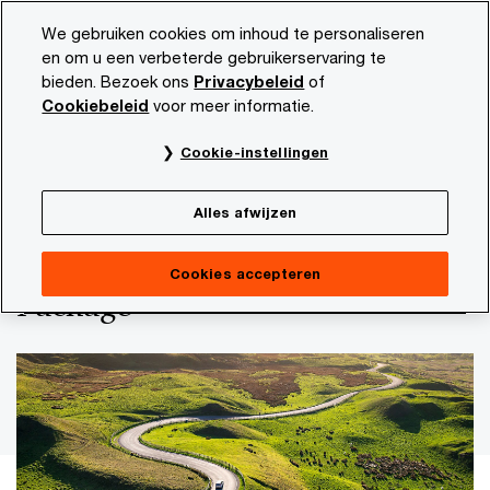
Skip
Skip
We gebruiken cookies om inhoud te personaliseren
to
to
en om u een verbeterde gebruikerservaring te
content
footer
bieden. Bezoek ons
Privacybeleid
of
PwC NL
Actueel en publicaties
Thema's
Duurzaamhe
Cookiebeleid
voor meer informatie.
'Het Omnibus-pakket biedt een kans voor
Cookie-instellingen
vooruitgang’
Navigeren door het nieuwe EU
Alles afwijzen
‘Omnibus Simplification
Cookies accepteren
Package’