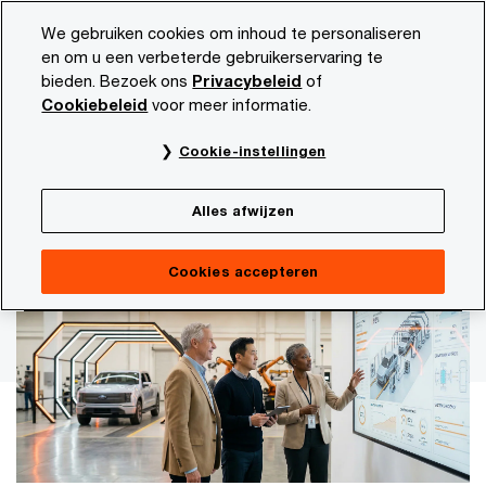
Skip
Skip
We gebruiken cookies om inhoud te personaliseren
to
to
en om u een verbeterde gebruikerservaring te
content
footer
bieden. Bezoek ons
Privacybeleid
of
PwC NL
Actueel en publicaties
Thema's
Digitaliseri
Cookiebeleid
voor meer informatie.
PwC’s studie naar AI-prestaties
Cookie-instellingen
Wil je rendement uit AI?
Alles afwijzen
Versnel je groei
Cookies accepteren