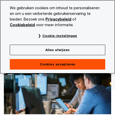
Skip
Skip
We gebruiken cookies om inhoud te personaliseren
to
to
en om u een verbeterde gebruikerservaring te
content
footer
bieden. Bezoek ons
Privacybeleid
of
PwC NL
Actueel en publicaties
Thema's
Digitaliseri
Cookiebeleid
voor meer informatie.
Update Digital Service Act
Cookie-instellingen
De DSA nu realiteit voor grote
Alles afwijzen
online platforms
Cookies accepteren